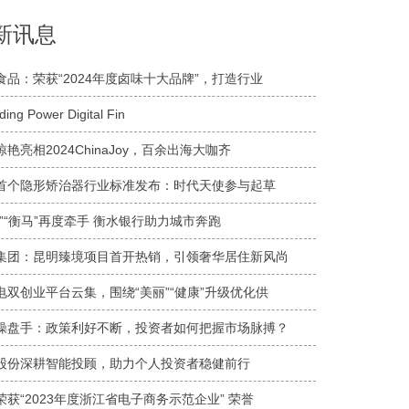
新讯息
食品：荣获“2024年度卤味十大品牌”，打造行业
ing Power Digital Fin
艳亮相2024ChinaJoy，百余出海大咖齐
首个隐形矫治器行业标准发布：时代天使参与起草
银”“衡马”再度牵手 衡水银行助力城市奔跑
集团：昆明臻境项目首开热销，引领奢华居住新风尚
电双创业平台云集，围绕“美丽”“健康”升级优化供
操盘手：政策利好不断，投资者如何把握市场脉搏？
股份深耕智能投顾，助力个人投资者稳健前行
荣获“2023年度浙江省电子商务示范企业” 荣誉