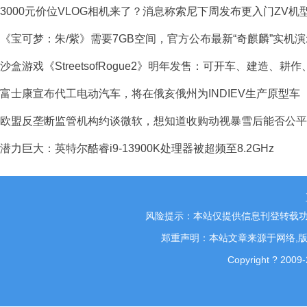
3000元价位VLOG相机来了？消息称索尼下周发布更入门ZV机
《宝可梦：朱/紫》需要7GB空间，官方公布最新“奇麒麟”实机
沙盒游戏《StreetsofRogue2》明年发售：可开车、建造、耕作
富士康宣布代工电动汽车，将在俄亥俄州为INDIEV生产原型车
欧盟反垄断监管机构约谈微软，想知道收购动视暴雪后能否公平
潜力巨大：英特尔酷睿i9-13900K处理器被超频至8.2GHz
风险提示：本站仅提供信息刊登转载功
郑重声明：本站文章来源于网络,版
Copyright ? 2009-