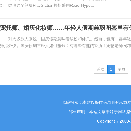
到，噬魂师至尊版PlayStation授权采用RazerHype...
宠托师、婚庆化妆师……年轻人假期兼职图鉴里有
对大多数人来说，国庆假期意味着放松和休息。然而，也有一群年轻
赚点外快。国庆假期年轻人如何赚钱？有哪些有趣的经历？宠物老师:你在家喂
首页
1
尾页
风险提示：本站仅提供信息刊登转载功
郑重声明：本站文章来源于网络,版
Copyright ? 2009-