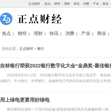
正点财经
|
焦点
|
财经
|
理财
|
快讯
|
消费
|
产业
|
商业
焦点
财经
理财
快讯
消费
产业
商业
|
|
|
|
|
|
|
您的位置：
正点财经
>
银行
吉林银行荣获2022银行数字化大会“金鼎奖·最佳
2022年8月16-17日，2022银行数字化大会在中国上海召开。
业银行、中小银行、外资银行、金融科技公司的200余位相关负责人和专家
用上绿电更要用好绿电
曾经看到过这样一个流行的比喻:新能源领域弃风弃光就像种菜一样