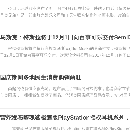
今日，环球影业发布了将于明年4月7日在北美上映的大电影《超级马
里奥兄弟》是一部由灯光娱乐公司和任天堂联合制作的动画电影。改编自任
马斯克：特斯拉将于12月1日向百事可乐交付Sem
根据特斯拉首席执行官埃隆马斯克(ElonMusk)的最新推文，特斯
于12月1日开始向百事可乐交付。这家软饮料公司在2017年12月订购了100
国庆期间多地民生消费购销两旺
尚超的物资供应很充足。超市满足了市民的日常需求，也是商家在节
市奥园店，一排排货架摆满了商品。华润奥园店经理吕鹏表示，“针对国庆
雷蛇发布噬魂鲨极速版PlayStation授权耳机系列
，雷蛇现已发布噬魂师至尊版PlayStation和雷蛇噬魂师XPlayStat