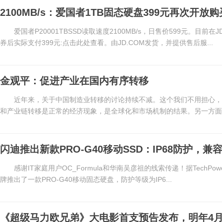
2100MB/s：爱国者1TB固态硬盘399元再次开放购
爱国者P20001TBSSD读取速度2100MB/s，日售价599元。目前在
券后实际支付399元:点击此处查看。由JD.COM发货，并提供售后服...
金观平：促进产业在国内有序转移
近年来，关于中国制造业转移的讨论持续不减。这个我们不用担心
和产业链转移是正常的经济现象，是全球化和市场机制的结果。另一方面，
闪迪推出新款PRO-G40移动SSD：IP68防护，兼容
感谢IT家庭用户OC_Formula和华南吴彦祖的线索传递！据TechPowerR
牌推出了一款PRO-G40移动固态硬盘，防护等级为IP6...
《超级马力欧兄弟》大电影首支预告发布，明年4月