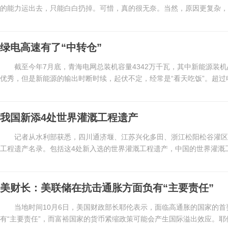
的能力运出去，只能白白扔掉。可惜，真的很无奈。当然，原因更复杂，但
绿电高速有了“中转仓”
截至今年7月底，青海电网总装机容量4342万千瓦，其中新能源装机占
优秀，但是新能源的输出时断时续，起伏不定，经常是“看天吃饭”。超过电
我国新添4处世界灌溉工程遗产
记者从水利部获悉，四川通济堰、江苏兴化多田、浙江松阳松谷灌区、
工程遗产名录。包括这4处新入选的世界灌溉工程遗产，中国的世界灌溉工程
美财长：美联储在抗击通胀方面负有“主要责任”
当地时间10月6日，美国财政部长耶伦表示，面临高通胀的国家的
有“主要责任”，而富裕国家的货币紧缩政策可能会产生国际溢出效应。耶伦